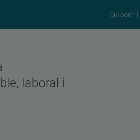
Qui som
a
le, laboral i