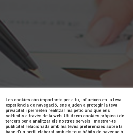
Les cookies són importants per a tu, influeixen en la teva
experiència de navegació, ens ajuden a protegir la teva
privacitat i permeten realitzar les peticions que ens
sol·licitis a través de la web. Utilitzem cookies pròpies i de
tercers per a analitzar els nostres serveis i mostrar-te
T'escoltem
publicitat relacionada amb les teves preferències sobre la
base d’un perfil elaborat amb els teus hàbits de navegació